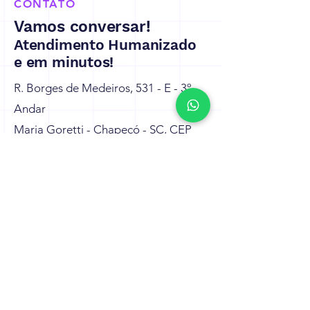
CONTATO
Vamos conversar!
Atendimento Humanizado
e em minutos!
R. Borges de Medeiros, 531 - E - 3º
Andar
Maria Goretti - Chapecó - SC, CEP
89801-350
contato@intrio.com.br
Tel: (49) 99810-8893