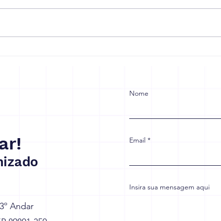
Receita Federal prorroga
Refo
prazo de adaptação à
Empr
reforma tributária
para
com
Nome
ar!
Email
izado
Insira sua mensagem aqui
 3º Andar