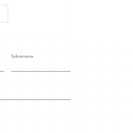
rma Tributária: Sua
esa Está Preparada
 Crescer ou Vai Sofrer
 as Mudanças?
Sobrenome