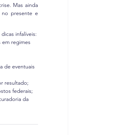
ise. Mas ainda 
no presente e 
Para que as empresas comecem 2021 com isso em mente, Bitello preparou 5 dicas infalíveis: 
s em regimes 
a de eventuais 
r resultado;
stos federais;
curadoria da 