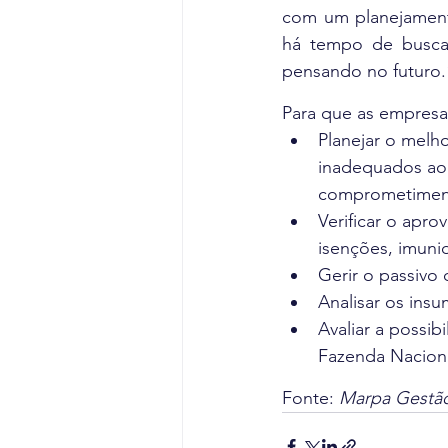
com um planejamento
há tempo de buscar
pensando no futuro.
Planejar o melh
inadequados ao
comprometiment
Verificar o apro
isenções, imuni
Gerir o passivo
Analisar os ins
Avaliar a possib
Fazenda Naciona
Fonte: 
Marpa Gestão 