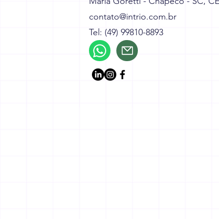
Maria Goretti - Chapecó - SC, C
contato@intrio.com.br
Tel: (49) 99810-8893