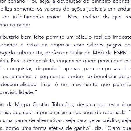
ior cenário – ou seja, a devolução do dinheiro apenas 
abiliza somente os valores de ações judiciais em andam
ser infinitamente maior.  Mas, melhor do que recu
 não os pagar. 
ibutário bem feito permite um cálculo real do imposto
prometer o caixa da empresa com valores pagos em 
ogado tributarista, professor titular de MBA da ESPM –
ria. Para o especialista, engana-se quem pensa que ess
 de conquistar, disponível apenas para empresas de
 os tamanhos e segmentos podem se beneficiar de uma
 descomplicada. Esse é um movimento que permite
previsibilidade.” 
io da Marpa Gestão Tributária, destaca que essa é um
mia, que será importantíssima nos anos de retomada. “
 uma gama de alternativas, seja para gerar crédito, seja 
, como uma forma efetiva de ganho”, diz. “Claro que,