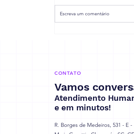
Escreva um comentário
10 dicas para sua empresa
se prepara para a Reforma
Tributária
CONTATO
Vamos convers
Atendimento Human
e em minutos!
R. Borges de Medeiros, 531 - E -