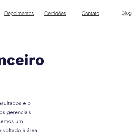
Blog
Depoimentos
Certidões
Contato
nceiro
esultados e o
s gerenciais
ecemos um
r voltado à área