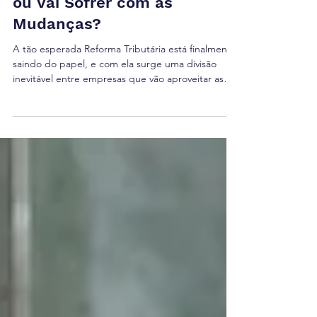
Empresa Está
Preparada para Crescer
ou Vai Sofrer com as
Mudanças?
A tão esperada Reforma Tributária está finalmente
saindo do papel, e com ela surge uma divisão
inevitável entre empresas que vão aproveitar as
oportunidades e aquelas que sentirão os impactos
negativos. A pergunta que paira no ar é simples,
mas poderosa: sua empresa vai crescer ou sofrer
com a Reforma Tributária? Nova Realidade
Tributária: Unificação e Transição O cerne da
Reforma está na unificação de tributos federais,
estaduais e municipais, criando o Imposto sobre
Valor A