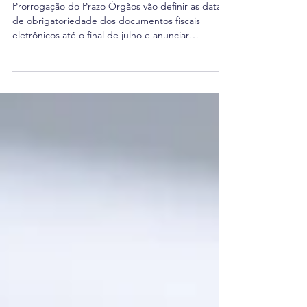
tributária
Prorrogação do Prazo Órgãos vão definir as datas
de obrigatoriedade dos documentos fiscais
eletrônicos até o final de julho e anunciar
programa de orientação para a fase de transição,
segundo comunicado do Ministério da Fazenda.
Detalhes SObre a Prorrogação (Destaque IBS e
CBS) A Receita Federal e o Comitê Gestor do
Imposto sobre Bens e Serviços (CGIBS) devem
publicar até o final de julho ato conjunto
estabelecendo as datas de início da
obrigatoriedade da emissão dos document