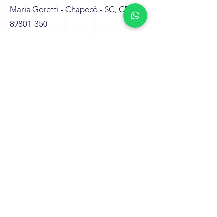
Maria Goretti - Chapecó - SC, CEP
89801-350
contato@intrio.com.br
Tel: (49) 99810-8893
Nome
Sobrenome