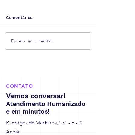
Comentários
Escreva um comentário
Receita Federal
Reforma Tribut
prorroga prazo de
Empresa Está
adaptação à reforma
Preparada para
tributária
ou Vai Sofrer 
Mudanças?
CONTATO
Vamos conversar!
Atendimento Humanizado
e em minutos!
R. Borges de Medeiros, 531 - E - 3º
Andar