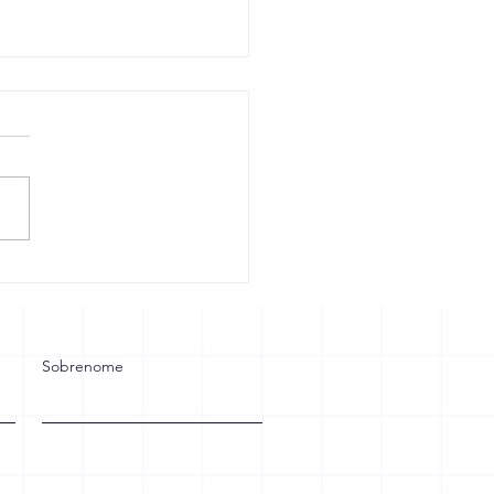
rma Tributária: Sua
esa Está Preparada
 Crescer ou Vai Sofrer
 as Mudanças?
Sobrenome