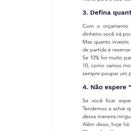
3. Defina quan
Com o orçamento or
dinheiro você irá po
Mas quanto investir,
de partida é reserva
Se 10% for muito par
10, como vamos most
sempre poupar um p
4. Não espere 
Se você ficar espe
Tendemos a achar qu
dessa maneira ningué
Além disso, hoje há 