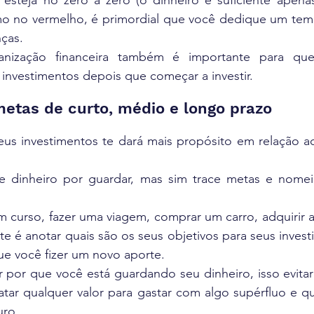
ê esteja no zero a zero (o dinheiro é suficiente apena
o no vermelho, é primordial que você dedique um temp
ças.
anização financeira também é importante para que
investimentos depois que começar a investir. 
metas de curto, médio e longo prazo
seus investimentos te dará mais propósito em relação a
e dinheiro por guardar, mas sim trace metas e nomei
curso, fazer uma viagem, comprar um carro, adquirir a 
te é anotar quais são os seus objetivos para seus investi
 você fizer um novo aporte.
 por que você está guardando seu dinheiro, isso evitar
atar qualquer valor para gastar com algo supérfluo e q
uro.