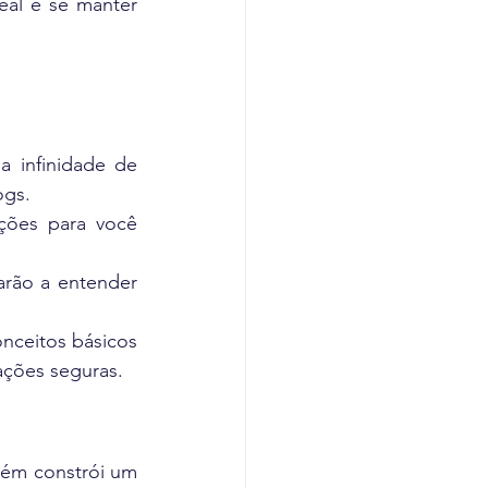
al é se manter 
 infinidade de 
ogs.
ões para você 
rão a entender 
nceitos básicos 
ações seguras.
ém constrói um 