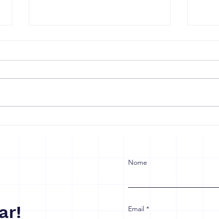
Receita Federal prorroga
Refo
prazo de adaptação à
Empr
reforma tributária
para
com
Nome
ar!
Email