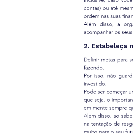
Inclusive, caso voc
contas) ou até mesm
ordem nas suas finan
Além disso, a org
acompanhar os seus 
2. Estabeleça 
Definir metas para 
fazendo.
Por isso, não guard
investido.
Pode ser começar um 
que seja, o importan
em mente sempre que
Além disso, ao saber
na tentação de resg
muito para o seu fut