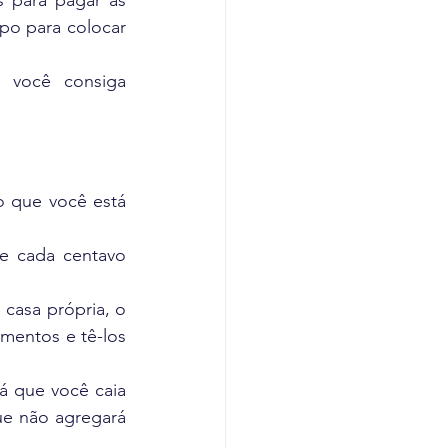
s para pagar as 
o para colocar 
 você consiga 
o que você está 
e cada centavo 
casa própria, o 
mentos e tê-los 
á que você caia 
ue não agregará 