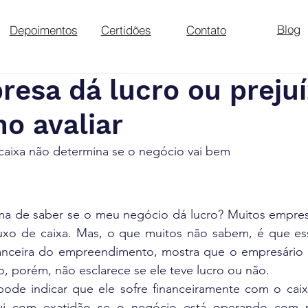
Blog
Depoimentos
Certidões
Contato
esa dá lucro ou preju
o avaliar
caixa não determina se o negócio vai bem
ma de saber se o meu negócio dá lucro? Muitos empresá
luxo de caixa. Mas, o que muitos não sabem, é que ess
anceira do empreendimento, mostra que o empresário 
, porém, não esclarece se ele teve lucro ou não.
pode indicar que ele sofre financeiramente com o caix
lui com exatidão se o negócio está operando com p