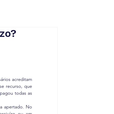
ízo?
rios acreditam 
e recurso, que 
pagou todas as 
a apertado. No 
rejuízo ou em 