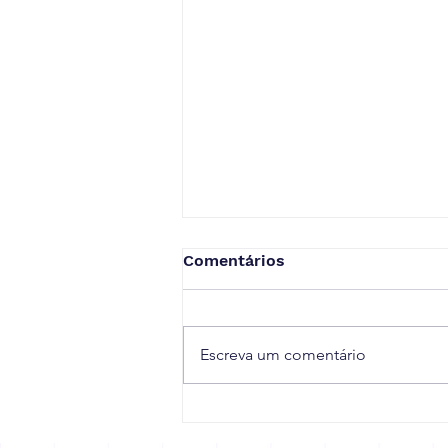
Comentários
Escreva um comentário
Receita Federal prorroga
prazo de adaptação à