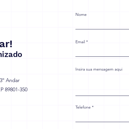
para Crescer ou Vai Sofrer
muda
com as Mudanças?
trab
emp
Nome
ar!
Email
izado
Insira sua mensagem aqui
 3º Andar
EP 89801-350
Telefone