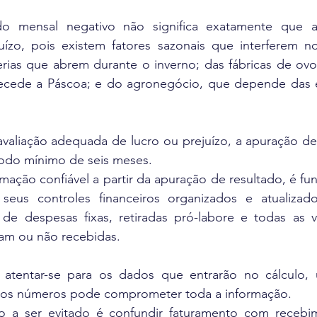
do mensal negativo não significa exatamente que a
zo, pois existem fatores sazonais que interferem nos
rias que abrem durante o inverno; das fábricas de ovos
ecede a Páscoa; e do agronegócio, que depende das é
avaliação adequada de lucro ou prejuízo, a apuração de
íodo mínimo de seis meses.
mação confiável a partir da apuração de resultado, é fu
eus controles financeiros organizados e atualizado
de despesas fixas, retiradas pró-labore e todas as 
am ou não recebidas.
atentar-se para os dados que entrarão no cálculo, 
a dos números pode comprometer toda a informação.
o a ser evitado é confundir faturamento com recebi