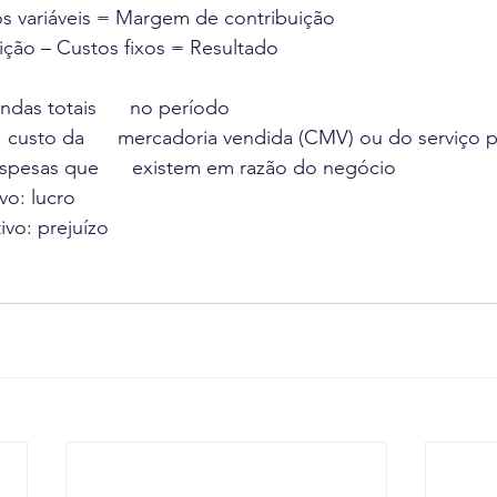
s variáveis = Margem de contribuição
ção – Custos fixos = Resultado
das totais      no período
: custo da      mercadoria vendida (CMV) ou do serviço 
espesas que      existem em razão do negócio
vo: lucro
ivo: prejuízo