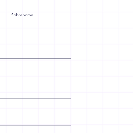
r no bolso do
alhador e no caixa das
resas
Sobrenome