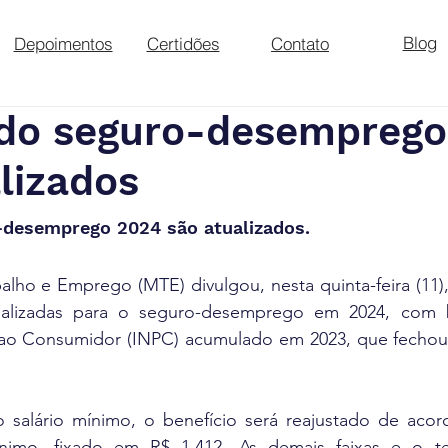
Blog
Depoimentos
Certidões
Contato
 do seguro-desemprego
lizados
-desemprego 2024 são atualizados.
alho e Emprego (MTE) divulgou, nesta quinta-feira (11), 
ualizadas para o seguro-desemprego em 2024, com b
 ao Consumidor (INPC) acumulado em 2023, que fechou
 salário mínimo, o benefício será reajustado de aco
ínimo, fixado em R$ 1.412. As demais faixas e o t