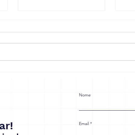
Reforma Tributária: Sua
Redu
Empresa Está Preparada
trab
para Crescer ou Vai Sofrer
muda
com as Mudanças?
trab
emp
Nome
ar!
Email