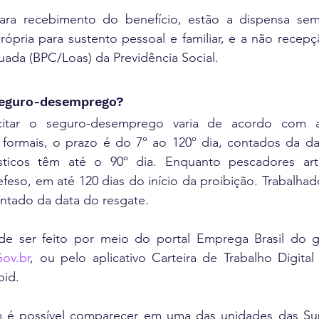
para recebimento do benefício, estão a dispensa sem 
ópria para sustento pessoal e familiar, e a não recepç
ada (BPC/Loas) da Previdência Social.
seguro-desemprego?
citar o seguro-desemprego varia de acordo com a
s formais, o prazo é do 7º ao 120º dia, contados da da
icos têm até o 90º dia. Enquanto pescadores art
defeso, em até 120 dias do início da proibição. Trabalhad
ontado da data do resgate.
e ser feito por meio do portal Emprega Brasil do go
ov.br
, ou pelo aplicativo Carteira de Trabalho Digital 
oid.
 é possível comparecer em uma das unidades das Sup