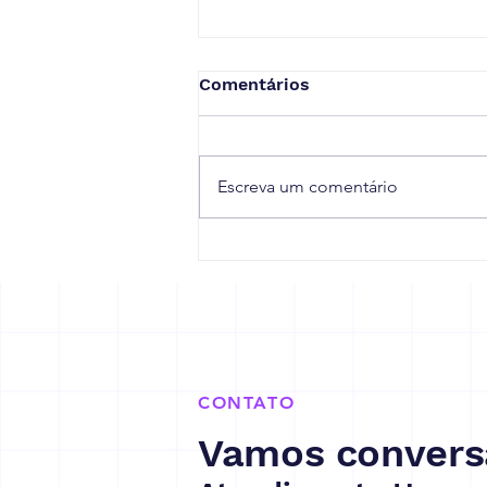
Comentários
Escreva um comentário
Receita Federal prorroga
prazo de adaptação à
reforma tributária
CONTATO
Vamos convers