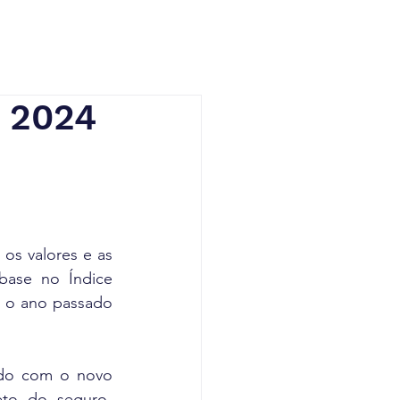
 2024
os valores e as 
ase no Índice 
 o ano passado 
rdo com o novo 
eto do seguro-