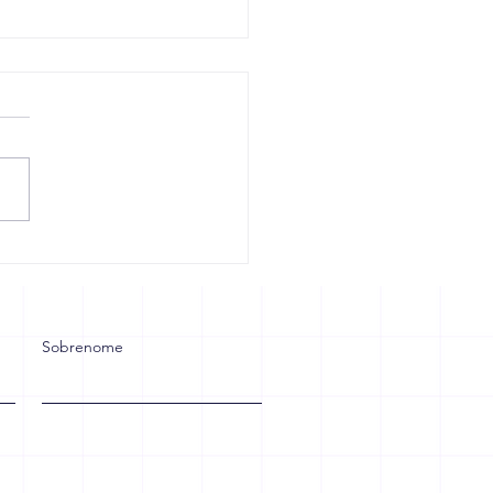
ção na jornada de
alho: o que pode
r no bolso do
alhador e no caixa das
resas
Sobrenome