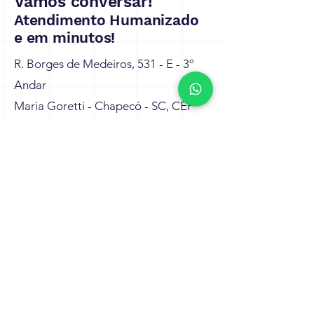
Vamos conversar!
Atendimento Humanizado
e em minutos!
R. Borges de Medeiros, 531 - E - 3º
Andar
Maria Goretti - Chapecó - SC, CEP
89801-350
contato@intrio.com.br
Tel: (49) 99810-8893
Nome