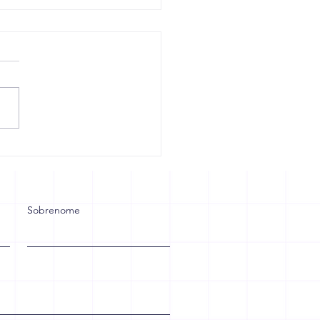
ção na jornada de
alho: o que pode
r no bolso do
alhador e no caixa das
resas
Sobrenome