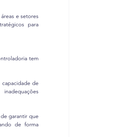
reas e setores 
atégicos para 
ntroladoria tem 
 capacidade de 
 inadequações 
e garantir que 
ando de forma 