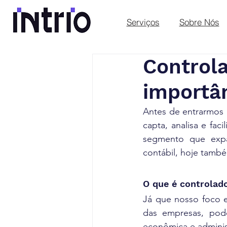
Serviços
Sobre Nós
Controla
importâ
Antes de entrarmos 
capta, analisa e fac
segmento que expan
contábil, hoje també
O que é controlad
Já que nosso foco e
das empresas, pode
econômica e administ