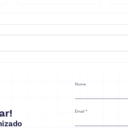
Reforma Tributária: Sua
Redu
Empresa Está Preparada
trab
para Crescer ou Vai Sofrer
muda
com as Mudanças?
trab
emp
Nome
ar!
Email
izado