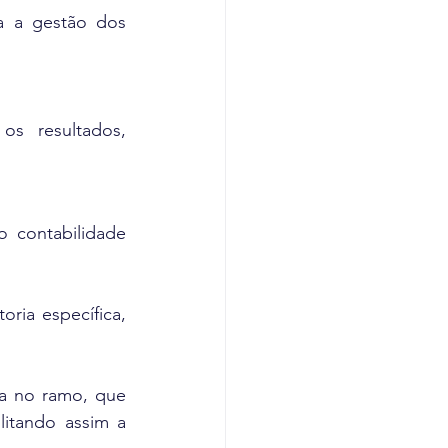
a a gestão dos 
 resultados, 
 contabilidade 
ria específica, 
a no ramo, que 
itando assim a 