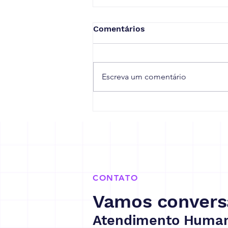
Comentários
Escreva um comentário
Receita Federal prorroga
prazo de adaptação à
reforma tributária
CONTATO
Vamos convers
Atendimento Human