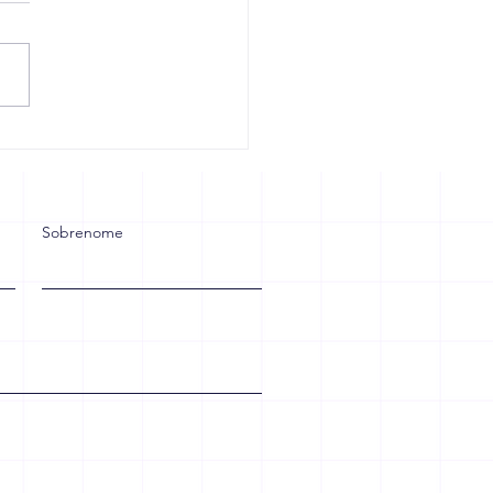
rma Tributária: Sua
esa Está Preparada
 Crescer ou Vai Sofrer
 as Mudanças?
Sobrenome