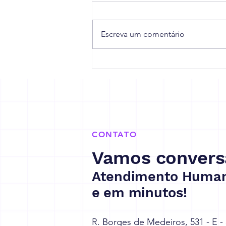
Escreva um comentário
10 dicas para sua empresa
se prepara para a Reforma
Tributária
CONTATO
Vamos convers
Atendimento Human
e em minutos!
R. Borges de Medeiros, 531 - E -