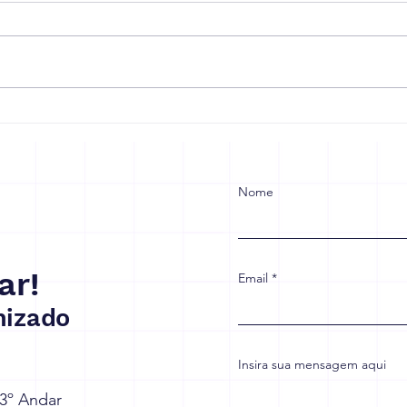
Receita Federal prorroga
Refo
prazo de adaptação à
Empr
reforma tributária
para
com
Nome
ar!
Email
izado
Insira sua mensagem aqui
 3º Andar