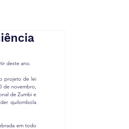
iência
tir deste ano.
 projeto de lei 
0 de novembro, 
onal de Zumbi e 
er quilombola 
elebrada em todo 