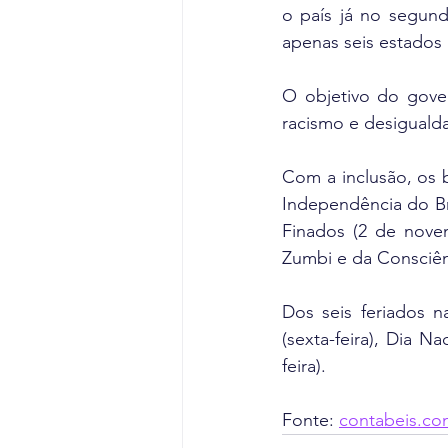
o país já no segund
apenas seis estados b
O objetivo do gover
racismo e desigualda
Com a inclusão, os b
Independência do Br
Finados (2 de nove
Zumbi e da Consciên
Dos seis feriados n
(sexta-feira), Dia N
feira).
Fonte: 
contabeis.co