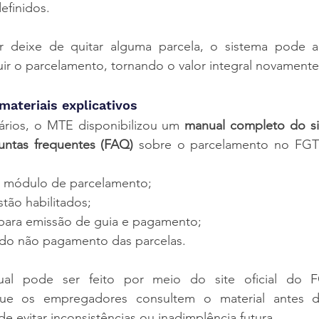
efinidos.
deixe de quitar alguma parcela, o sistema pode apl
luir o parcelamento, tornando o valor integral novamente 
materiais explicativos
uários, o MTE disponibilizou um 
manual completo do s
untas frequentes (FAQ)
 sobre o parcelamento no FGTS 
 módulo de parcelamento;
tão habilitados;
para emissão de guia e pagamento;
do não pagamento das parcelas.
l pode ser feito por meio do site oficial do FG
e os empregadores consultem o material antes d
de evitar inconsistências ou inadimplência futura.