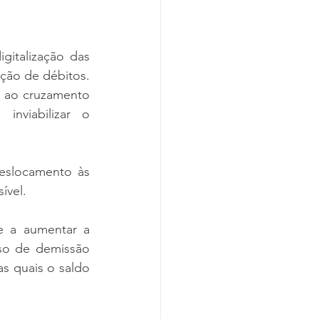
italização das 
ção de débitos. 
a ao cruzamento 
nviabilizar o 
eslocamento às 
ível.
 a aumentar a 
so de demissão 
s quais o saldo 