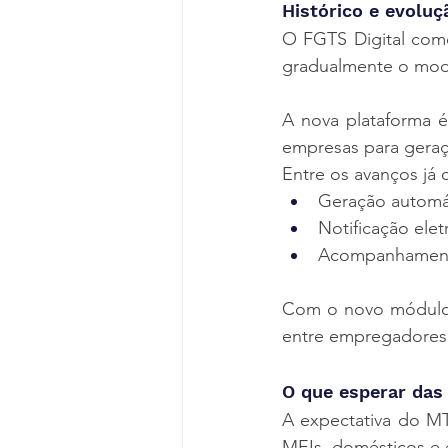
Histórico e evoluç
O FGTS Digital come
gradualmente o mode
A nova plataforma é 
empresas para geraç
Entre os avanços já 
Geração automát
Notificação elet
Acompanhamento
Com o novo módulo d
entre empregadores
O que esperar das
A expectativa do MT
MEIs, domésticos e 