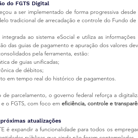
ão do FGTS Digital
çou a ser implementado de forma progressiva desde 20
lo tradicional de arrecadação e controle do Fundo de 
integrada ao sistema eSocial e utiliza as informações 
ão das guias de pagamento e apuração dos valores dev
consolidados pela ferramenta, estão:
ica de guias unificadas;
rônica de débitos;
 em tempo real do histórico de pagamentos.
e parcelamento, o governo federal reforça a digitaliza
 e o FGTS, com foco em 
eficiência, controle e transparê
 próximas atualizações
E é expandir a funcionalidade para todos os empregado
entidades públicas que ainda não foram contempladas.