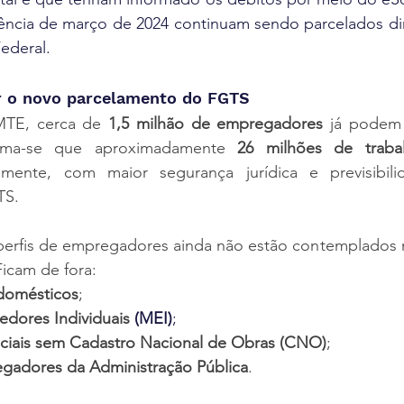
ência de março de 2024 continuam sendo parcelados dir
ederal.
r o novo parcelamento do FGTS
TE, cerca de 
1,5 milhão de empregadores
 já podem 
stima-se que aproximadamente 
26 milhões de traba
amente, com maior segurança jurídica e previsibili
TS.
erfis de empregadores ainda não estão contemplados nes
icam de fora:
domésticos
;
dores Individuais
 (
MEI
)
;
ciais sem Cadastro Nacional de Obras (CNO)
;
gadores da Administração Pública
.