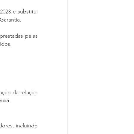
23 e substitui 
Garantia.
prestadas pelas 
idos.
ção da relação 
ncia
.
res, incluindo 