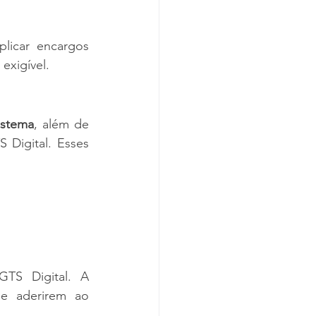
icar encargos 
exigível.
istema
, além de 
Digital. Esses 
TS Digital. A 
e aderirem ao 