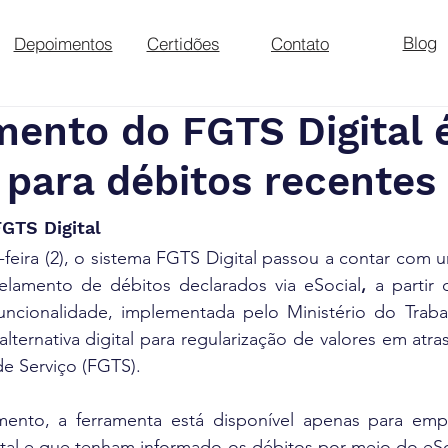
Blog
Depoimentos
Certidões
Contato
mento do FGTS Digital 
 para débitos recentes
GTS Digital
feira (2), o sistema 
FGTS
 Digital passou a contar com 
elamento de débitos declarados via 
eSocial
,
 a partir
uncionalidade, implementada pelo Ministério do Trab
lternativa digital para regularização de valores em atr
e Serviço (FGTS).
ento, a ferramenta está disponível apenas para emp
tal e que tenham informado os débitos por meio do eSoc