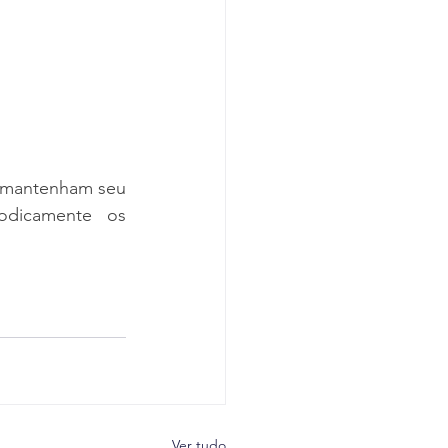
 mantenham seu 
odicamente os 
Ver tudo