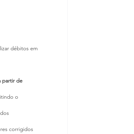
zar débitos em 
 partir de 
tindo o 
idos 
es corrigidos 