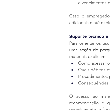
e vencimentos d
Caso o empregador 
adicionais e até exc
Suporte técnico e 
Para orientar os us
uma 
seção de perg
materiais explicam:
Como acessar o
Quais débitos es
Procedimentos 
Consequências 
O acesso ao manua
recomendação é qu
parcelamento, a fim 