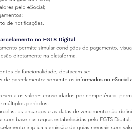
lores pelo eSocial;
gamentos;
 de notificações.
arcelamento no FGTS Digital
mento permite simular condições de pagamento, visuali
desão diretamente na plataforma.
pontos da funcionalidade, destacam-se:
is de parcelamento: somente os 
informados no eSocial a
resenta os valores consolidados por competência, permi
 múltiplos períodos;
celas, os encargos e as datas de vencimento são defin
 com base nas regras estabelecidas pelo FGTS Digital;
celamento implica a emissão de guias mensais com valor