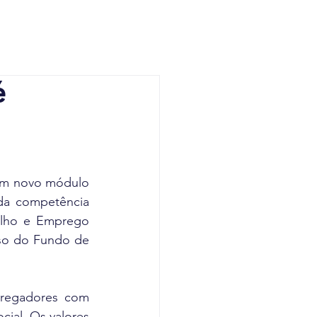
é
um novo módulo 
 da competência 
alho e Emprego 
aso do Fundo de 
regadores com 
ial. Os valores 