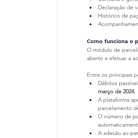
Declaração de va
Histórico de pa
Acompanhamento
Como funciona o p
O módulo de parcela
aberto e efetuar a a
Entre os principais 
Débitos passíve
março de 2024
;
A plataforma ap
parcelamento de
O número de par
automaticamente
A adesão ao par