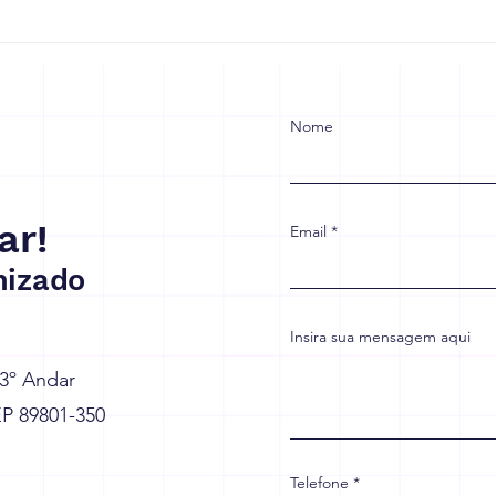
Receita Federal prorroga
Refo
prazo de adaptação à
Empr
reforma tributária
para
com
Nome
ar!
Email
izado
Insira sua mensagem aqui
 3º Andar
EP 89801-350
Telefone