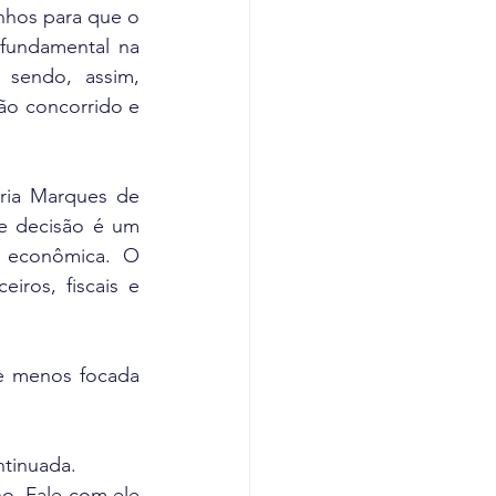
hos para que o 
fundamental na 
sendo, assim, 
o concorrido e 
ria Marques de 
e decisão é um 
 econômica. O 
iros, fiscais e 
e menos focada 
ntinuada.
o. Fale com ele 