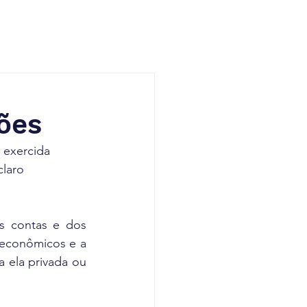
ões
 exercida 
claro 
s contas e dos 
econômicos e a 
 ela privada ou 