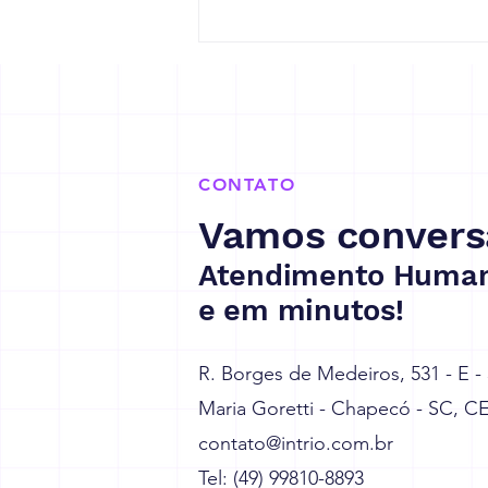
10 dicas para sua empresa
se prepara para a Reforma
Tributária
CONTATO
Vamos convers
Atendimento Human
e em minutos!
R. Borges de Medeiros, 531 - E -
Maria Goretti - Chapecó - SC, C
contato@intrio.com.br
Tel: (49) 99810-8893