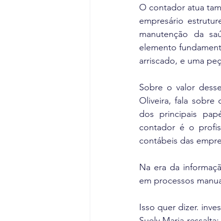
O contador atua tam
empresário estrutu
manutenção da saúd
elemento fundamenta
arriscado, e uma peç
Sobre o valor desse
Oliveira, fala sobr
dos principais pa
contador é o profiss
contábeis das empre
Na era da informaçã
em processos manuai
Isso quer dizer. inv
Suely Maria ressalta