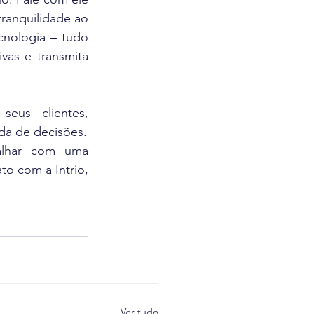
ranquilidade ao 
cnologia – tudo 
vas e transmita 
eus clientes, 
ada de decisões.
lhar com uma 
o com a Intrio, 
Ver tudo