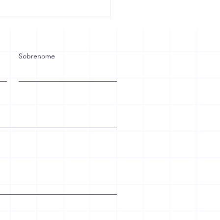
rma Tributária: Sua
esa Está Preparada
 Crescer ou Vai Sofrer
 as Mudanças?
Sobrenome