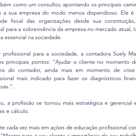
bém como um consultor, apontando os principais camin
re a sua empresa do modo menos dispendioso. Ele é 
e fiscal das organizações desde sua constituição, 
l para a sobrevivência da empresa no mercado atual, tã
a essencial na sociedade.
 profissional para a sociedade, a contadora Suely Ma
e os principais pontos: “Ajudar o cliente no momento d
péis do contador, ainda mais em momento de crise
ional mais indicado para fazer os diagnósticos finance
sas.”.
o, a profissão se tornou mais estratégica e gerencial 
s e cálculo.
este cada vez mais em ações de educação profissional co
: “Mostre para o seu cliente a importância do seu trabalh